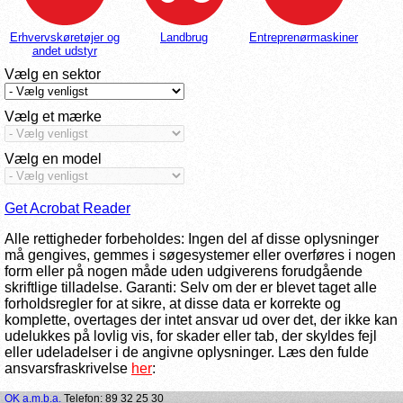
Erhvervskøretøjer og
Landbrug
Entreprenørmaskiner
andet udstyr
Vælg en sektor
Vælg et mærke
Vælg en model
Get Acrobat Reader
Alle rettigheder forbeholdes: Ingen del af disse oplysninger
må gengives, gemmes i søgesystemer eller overføres i nogen
form eller på nogen måde uden udgiverens forudgående
skriftlige tilladelse. Garanti: Selv om der er blevet taget alle
forholdsregler for at sikre, at disse data er korrekte og
komplette, overtages der intet ansvar ud over det, der ikke kan
udelukkes på lovlig vis, for skader eller tab, der skyldes fejl
eller udeladelser i de angivne oplysninger. Læs den fulde
ansvarsfraskrivelse
her
:
OK a.m.b.a.
Telefon: 89 32 25 30